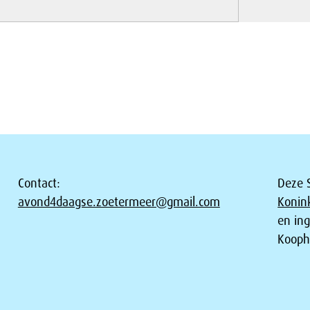
Contact:
Deze S
avond4daagse.zoetermeer@gmail.com
Konin
en in
Kooph